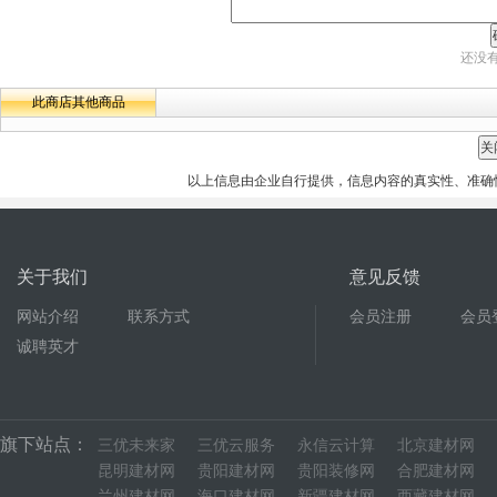
还没
此商店其他商品
以上信息由企业自行提供，信息内容的真实性、准确
关于我们
意见反馈
网站介绍
联系方式
会员注册
会员
诚聘英才
旗下站点：
三优未来家
三优云服务
永信云计算
北京建材网
昆明建材网
贵阳建材网
贵阳装修网
合肥建材网
兰州建材网
海口建材网
新疆建材网
西藏建材网