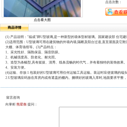
点击次数：
点击看大图
商品详情
(1) 产品说明："福成"牌U型玻璃,是一种新型的墙体型材玻璃。国家建设部 住宅建
(2)适用范围：U型玻璃可用在建筑物的外墙内墙,隔断及阳台过道,直至屋面及
大棚、体育场馆等。(3)产品特点：
1、采光性好、隔熟保温、隔音防躁。
2、机械强度高、防老化、耐光照。
3、造型为条幅型,具有挺拔、清秀、线条流畅的时代气，并有着独特的装饰效果。
4、安装方便。
(4)运输、存放:1.包装好的U型玻璃可用任何运输工具运输。装运时应使玻璃的端
2.U型玻璃应码放在库房内或有遮盖的棚内。捆绑好的玻璃入库时,地面要求平整
留言咨询
向掌柜
熊星衡
提问：